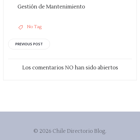
Gestión de Mantenimiento
No Tag
Navegación
PREVIOUS POST
de
entradas
Los comentarios NO han sido abiertos
© 2026 Chile Directorio Blog.