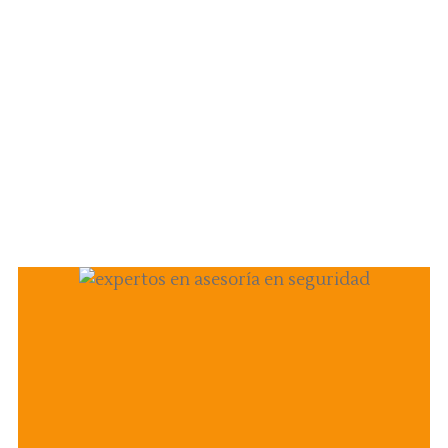
Seguridad Sentinel,
empresa de
vigilantes privados
y guardias de
seguridad en Chile